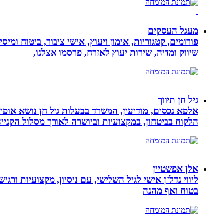
מעגל העסקים
פורומים, קטגוריות, אימון ויעוץ, אישי ציבור, ביטוח ומיס
שיווק ומדיה, שירות יעוץ לאזרח, פרסמו אצלנו,
גיל חן תיווך
אלפא נכסים, מודיעין, המשרד בבעלות גיל חן נושא אופי 
הלקוח בביטחון, במקצועיות וביושרה לאורך מסלול הקניי
אלן אפשטיין
ליווי נדל״ן אישי לגיל השלישי, עם ניסיון, מקצועיות ו
בטוח ואף מהנה