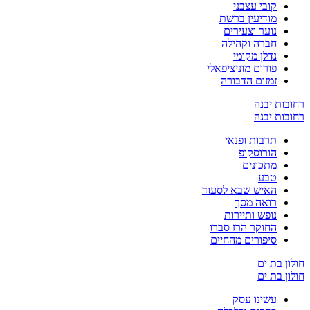
קובי עצבני
מודיעין ברשת
נוער וצעירים
חברה וקהילה
נדלן מקומי
פורום מוניציפאלי
זמזום הדבורה
רחובות יבנה
רחובות יבנה
תרבות ופנאי
הורוסקופ
מתכונים
טבע
האיש שבא לסעוד
רואה מסך
נופש ותיירות
החוקר הרז סברו
סיפורים מהחיים
חולון בת ים
חולון בת ים
עשינו עסק