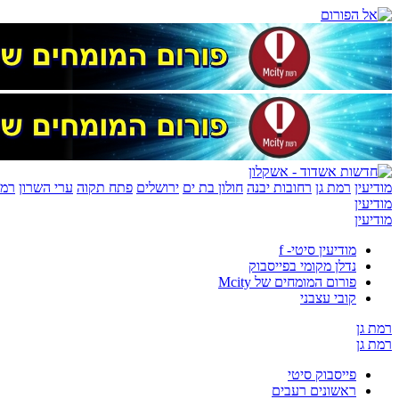
מודיעין
רמת גן
רחובות יבנה
חולון בת ים
ירושלים
פתח תקוה
ערי השרון
רמת
מודיעין
מודיעין
מודיעין סיטי- f
נדלן מקומי בפייסבוק
פורום המומחים של Mcity
קובי עצבני
רמת גן
רמת גן
פייסבוק סיטי
ראשונים רעבים