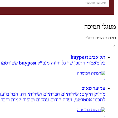
מעגלי תמיכה
כולם תומכים בכולם
⌃
תל אביב buypost
כל מאמרי התוכן שך גל חזיזה מנכ”ל buypost שפורסמו באתר תל אביב ברשת mcity
עמיעד טאוב
מחזיק תיקים: שירותיים חברתיים ושירותי דת. חבר בוועד
לתכנון אסטרטגי, ועדת קידום עסקים וטיפוח יזמות וחבר 