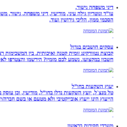
דיני משפחה גישור,
עו”ד ונוטריון גילה עיני, מודיעין, דיני משפחה, גישור, 
הסכמי ממון, הליכי גירושין ועוד.
עסקים חושבים בגדול
חשבון במקצועו. נשמע לכם מזמין? הירשמו והצטרפו לא
יעוץ השקעות בחו”ל
טל מנצ`ל, יועץ השקעות נדלן בחו”ל, מודיעין, וכן עו
הייעוץ הינו ייעוץ אובייקטיבי ולא מטעם או בשם חברה/י
משרדי חקירות בראשון