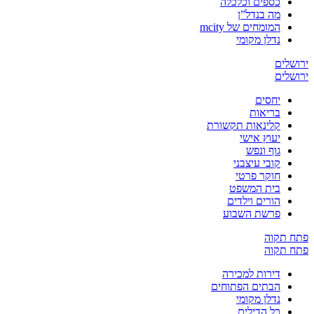
כספים וכלכלה
מה בנדל”ן
המומחים של mcity
נדלן מקומי
ירושלים
ירושלים
יחסים
בריאות
קלינאות תקשורת
יעוץ אישי
גוף ונפש
קובי עיצבני
חוקר פרטי
בית המשפט
הורים וילדים
פרשת השבוע
פתח תקוה
פתח תקוה
דירות למכירה
הבתים הפתוחים
נדלן מקומי
כל הדילים