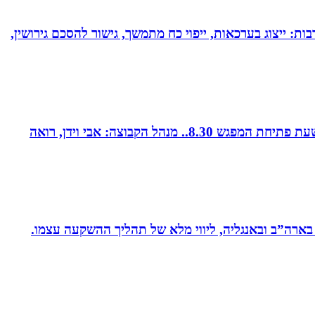
בות: ייצוג בערכאות, ייפוי כח מתמשך, גישור להסכם גירושין,
קבוצת נטוורקינג זומית קטנה ואיכותית. בין המשכימות ראשונות. נפגשת בימי חמישי אחת לשבועיים החל משעה 8.00. שעת פתיחת המפגש 8.30.. מנהל הקבוצה: אבי וידן, רואה
 בארה”ב ובאנגליה, ליווי מלא של תהליך ההשקעה עצמו.