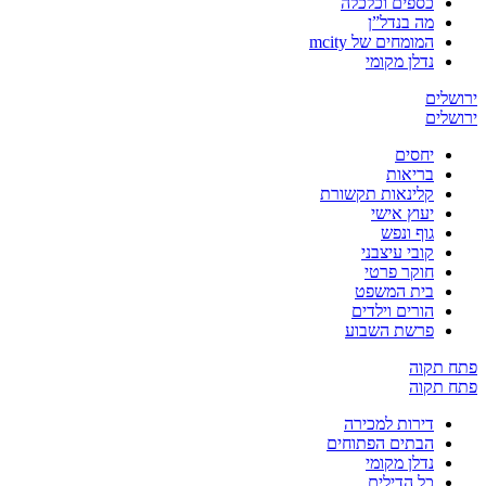
כספים וכלכלה
מה בנדל”ן
המומחים של mcity
נדלן מקומי
ירושלים
ירושלים
יחסים
בריאות
קלינאות תקשורת
יעוץ אישי
גוף ונפש
קובי עיצבני
חוקר פרטי
בית המשפט
הורים וילדים
פרשת השבוע
פתח תקוה
פתח תקוה
דירות למכירה
הבתים הפתוחים
נדלן מקומי
כל הדילים