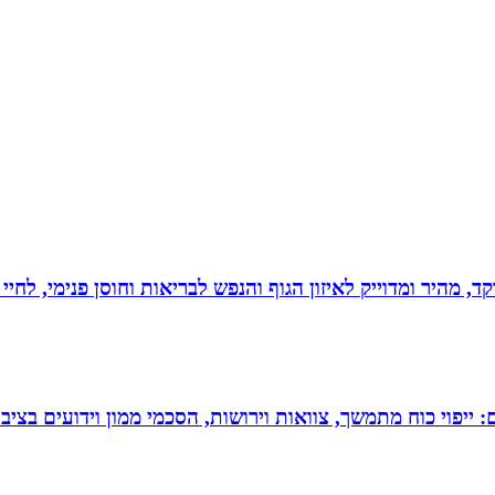
, מהיר ומדוייק לאיזון הגוף והנפש לבריאות וחוסן פנימי, לחיי
יפוי כוח מתמשך, צוואות וירושות, הסכמי ממון וידועים בציבו