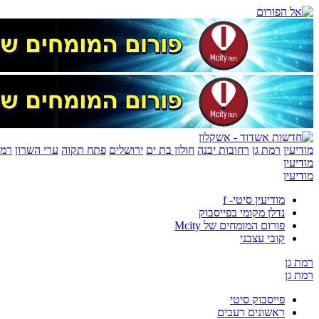
מודיעין
רמת גן
רחובות יבנה
חולון בת ים
ירושלים
פתח תקוה
ערי השרון
רמת
מודיעין
מודיעין
מודיעין סיטי- f
נדלן מקומי בפייסבוק
פורום המומחים של Mcity
קובי עצבני
רמת גן
רמת גן
פייסבוק סיטי
ראשונים רעבים