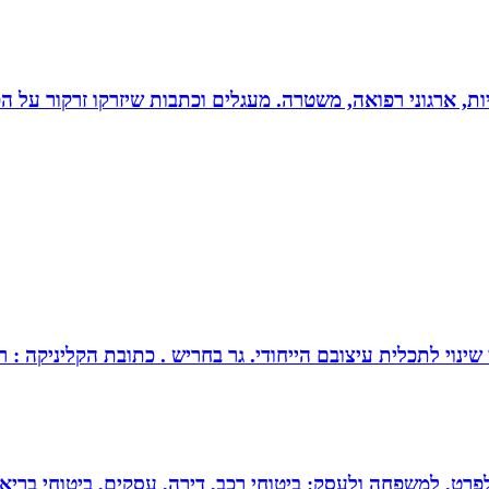
ריות, ארגוני רפואה, משטרה. מעגלים וכתבות שיזרקו זרקור על 
צובם הייחודי. גר בחריש . כתובת הקליניקה : רחוב כלנית 30 חריש . מנחה ומטפל בז
 לפרט, למשפחה ולעסק: ביטוחי רכב, דירה, עסקים, ביטוחי בריאות