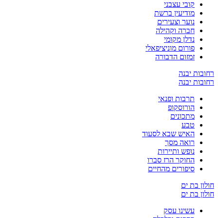
קובי עצבני
מודיעין ברשת
נוער וצעירים
חברה וקהילה
נדלן מקומי
פורום מוניציפאלי
זמזום הדבורה
רחובות יבנה
רחובות יבנה
תרבות ופנאי
הורוסקופ
מתכונים
טבע
האיש שבא לסעוד
רואה מסך
נופש ותיירות
החוקר הרז סברו
סיפורים מהחיים
חולון בת ים
חולון בת ים
עשינו עסק