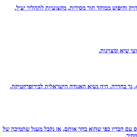
ויק וחיפוש ממוקד תוך מסירות, מקצועיות לתהליך יעיל,
ד”ר רונן מנדי, כירופרקט 28 שנים בחדרה וברמת אביב, מומחה לטיפול כירופרקטי באוטיזם ובתפקודי מוח. נשוי לרחל + 4, גר בחדרה. היה נשיא האגודה הישראלית לכירופרקטיקה,
ס עם חבריו כפי שהוא בחר אותם, אז נקבל מעגל שתמיכה של
חיר.