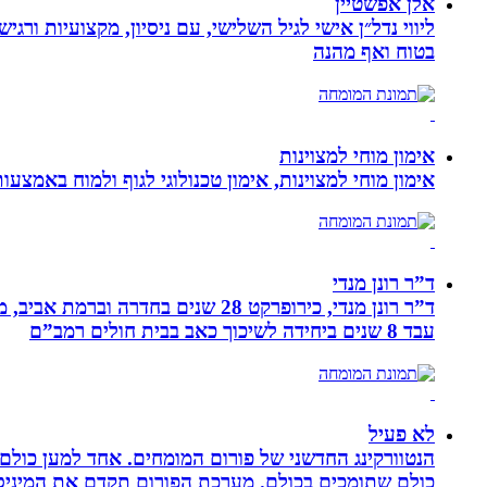
אלן אפשטיין
ליווי נדל״ן אישי לגיל השלישי, עם ניסיון, מקצועיות ו
בטוח ואף מהנה
אימון מוחי למצוינות
אימון מוחי למצוינות, אימון טכנולוגי לגוף ולמוח באמצעות ביופידבק, נוירופידבק ו NLP המכוון
ד”ר רונן מנדי
עבד 8 שנים ביחידה לשיכוך כאב בבית חולים רמב”ם
לא פעיל
הנטוורקינג החדשני של פורום המומחים. אחד למען כול
כולם שתומכים בכולם. מערכת הפורום תקדם את המיניסייט