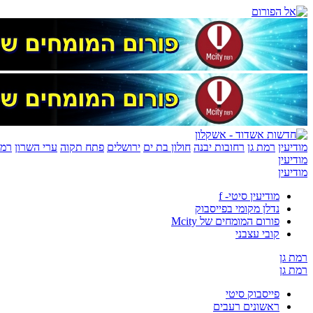
מודיעין
רמת גן
רחובות יבנה
חולון בת ים
ירושלים
פתח תקוה
ערי השרון
רמת
מודיעין
מודיעין
מודיעין סיטי- f
נדלן מקומי בפייסבוק
פורום המומחים של Mcity
קובי עצבני
רמת גן
רמת גן
פייסבוק סיטי
ראשונים רעבים