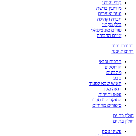
קובי עצבני
מודיעין ברשת
נוער וצעירים
חברה וקהילה
נדלן מקומי
פורום מוניציפאלי
זמזום הדבורה
רחובות יבנה
רחובות יבנה
תרבות ופנאי
הורוסקופ
מתכונים
טבע
האיש שבא לסעוד
רואה מסך
נופש ותיירות
החוקר הרז סברו
סיפורים מהחיים
חולון בת ים
חולון בת ים
עשינו עסק