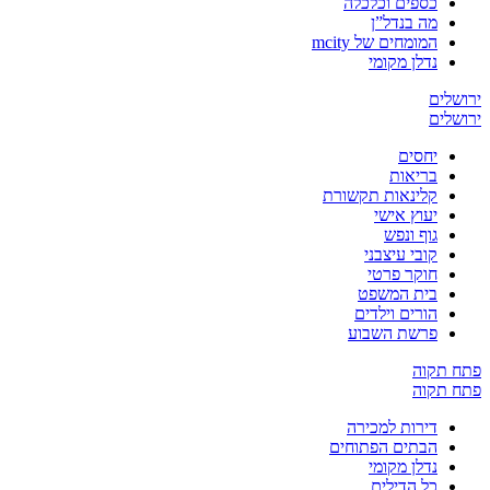
כספים וכלכלה
מה בנדל”ן
המומחים של mcity
נדלן מקומי
ירושלים
ירושלים
יחסים
בריאות
קלינאות תקשורת
יעוץ אישי
גוף ונפש
קובי עיצבני
חוקר פרטי
בית המשפט
הורים וילדים
פרשת השבוע
פתח תקוה
פתח תקוה
דירות למכירה
הבתים הפתוחים
נדלן מקומי
כל הדילים