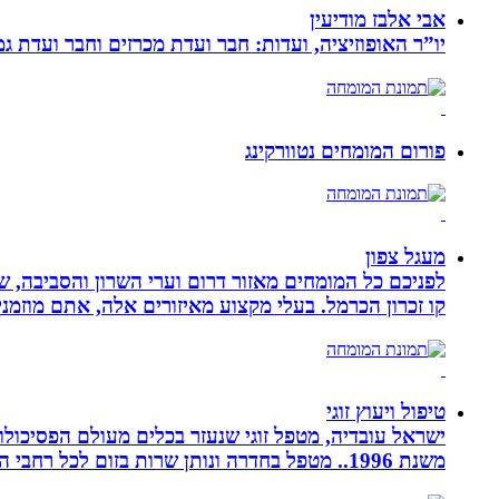
אבי אלבז מודיעין
יו”ר האופוזיציה, ועדות: חבר ועדת מכרזים וחבר ועדת ג
פורום המומחים נטוורקינג
מעגל צפון
לפניכם כל המומחים מאזור דרום וערי השרון והסביבה, ש
קו זכרון הכרמל. בעלי מקצוע מאיזורים אלה, אתם מוזמני
טיפול ויעוץ זוגי
ישראל עובדיה, מטפל זוגי שנעזר בכלים מעולם הפסיכולוגי
משנת 1996.. מטפל בחדרה ונותן שרות בזום לכל רחבי הארץ